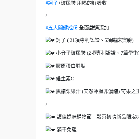
#訶子
+玻尿酸 用喝的好吸收
/
#五大關鍵成份
全面嚴選添加
訶子 ( 21項專利認證、5項臨床實驗)
小分子玻尿酸 (2項專利認證、7篇學術
膠原蛋白胜肽
維生素C
黑醋栗果汁 (天然冷壓非濃縮) 莓果之
/
護佳媽咪購物節！榖雨初晴新品限定8
滿千免運