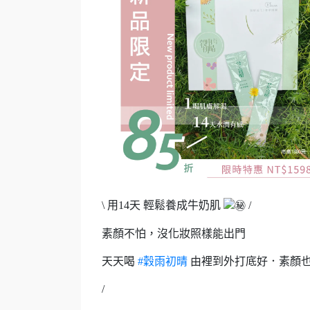
\ 用14天 輕鬆養成牛奶肌
/
素顏不怕，沒化妝照樣能出門
天天喝
#穀雨初晴
由裡到外打底好．素顏
/