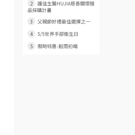
2
護佳生醫HUJIA慈善關懷贈
品採購計畫
3
父親節好禮最佳選擇之一
4
5/5世界手部衛生日
5
限時特惠-榖雨初晴