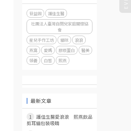
苷益固
護佳生醫
社團法人臺灣自閉兒家庭關懷協
會
星兒手作工坊
貓咪
浪浪
燕窩
愛媽
膠原蛋白
醫美
領養
白皙
熙燕
最新文章
1
護佳生醫愛浪浪 熙燕飲品
剪耳貓包裝吸睛